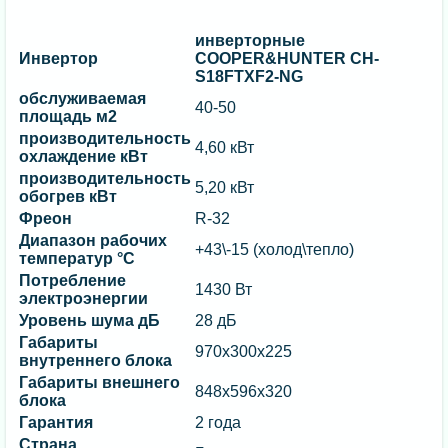
инверторные
Инвертор
COOPER&HUNTER CH-
S18FTXF2-NG
обслуживаемая
40-50
площадь м2
производительность
4,60 кВт
охлаждение кВт
производительность
5,20 кВт
обогрев кВт
Фреон
R-32
Диапазон рабочих
+43\-15 (холод\тепло)
температур °C
Потребление
1430 Вт
электроэнергии
Уровень шума дБ
28 дБ
Габариты
970x300x225
внутреннего блока
Габариты внешнего
848x596x320
блока
Гарантия
2 года
Страна