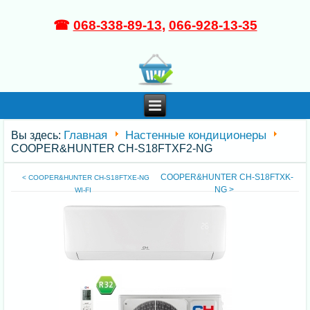
☎
068-338-89-13
,
066-928-13-35
Главная
Настенные кондиционеры
Вы здесь:
COOPER&HUNTER CH-S18FTXF2-NG
COOPER&HUNTER CH-S18FTXK-
< COOPER&HUNTER CH-S18FTXE-NG
NG >
WI-FI