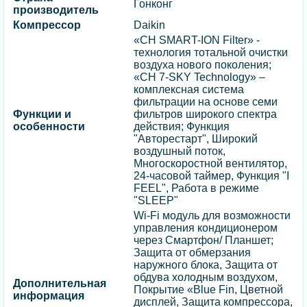
Гонконг
производитель
Компрессор
Daikin
«CH SMART-ION Filter» -
технология тотальной очистки
воздуха нового поколения;
«CH 7-SKY Technology» –
комплексная система
фильтрации на основе семи
Функции и
фильтров широкого спектра
особенности
действия; Функция
"Авторестарт", Широкий
воздушный поток,
Многоскоростной вентилятор,
24-часовой таймер, Функция "I
FEEL", Работа в режиме
"SLEEP"
Wi-Fi модуль для возможности
управления кондиционером
через Смартфон/ Планшет;
Защита oт обмерзания
наружного блока, Защита от
обдува холодным воздухом,
Дополнительная
Покрытие «Blue Fin, Цветной
информация
дисплей, Защита компрессора,