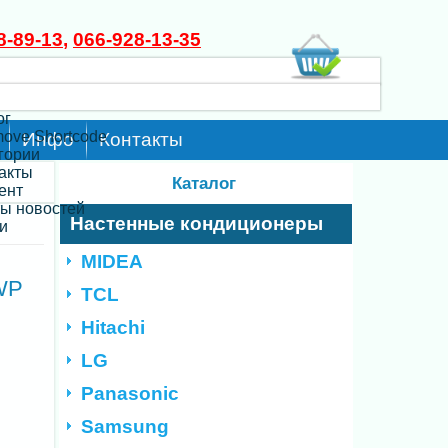
8-89-13
,
066-928-13-35
ог
move Shortcode
Инфо
Контакты
егории
такты
Каталог
ент
ты новостей
Настенные кондиционеры
и
MIDEA
WP
TCL
Hitachi
LG
Panasonic
Samsung