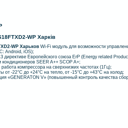
P
18FTXD2-WP Харків
XD2-WP Харьков
Wi-Fi модуль для возможности управлен
 Android, iOS);
 директиве Европейского союза ErP (Energy related Produc
 и кондиционеров SEER A++ SCOP A+;
 работа компрессора на сверхнизких частотах (1Гц);
от -22°C до +24°C на тепло, от -15°C до +43°C на холод;
ция «GENERATON V» (повышенный контроль качества сбор