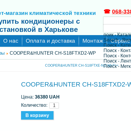
☎
068-33
т-магазин климатической техники
упить кондиционеры с
становкой в Харькове
поик - Катал
Search - Re
О нас
Оплата и доставка
Монтаж
Сервис
Поиск - Кат
Поиск - Кон
ры
COOPER&HUNTER CH-S18FTXD2-WP
Поиск - Конт
Поиск - Лен
COOPER&HUNTER CH-S18FTXE-NG WI-FI >
Поиск - Метк
COOPER&HUNTER CH-S18FTXD2-
Цена:
36380 UAH
Количество: