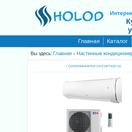
Интерне
К
у
Главная
Каталог
Главная
Настенные кондиционе
Вы здесь:
< COOPER&HUNTER CH-S18FTXD2-SC