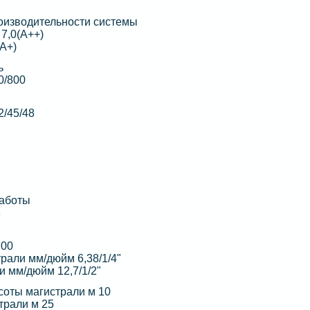
изводительности системы
7,0(А++)
(А+)
ь
0/800
2/45/48
работы
3
,00
рали мм/дюйм 6,38/1/4"
и мм/дюйм 12,7/1/2"
оты магистрали м 10
трали м 25