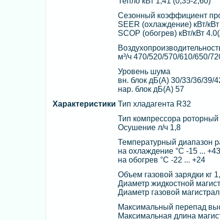
Тепло кВт 1,41 (0,35-2,60)
Сезонный коэффициент про
SEER (охлаждение) кВт/кВт 
SCOP (обогрев) кВт/кВт 4.0
Воздухопроизводительност
м³/ч 470/520/570/610/650/72
Уровень шума
вн. блок дБ(А) 30/33/36/39/4
нар. блок дБ(А) 57
Характеристики
Тип хладагента R32
Тип компрессора роторный
Осушение л/ч 1,8
Температурный диапазон 
на охлаждение °C -15 ... +4
на обогрев °C -22 ... +24
Объем газовой зарядки кг 1
Диаметр жидкостной магист
Диаметр газовой магистрал
Максимальный перепад выс
Максимальная длина магис