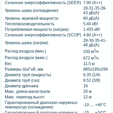
Сезонная энергоэффективность (SEER)
7.90 (A++)
28-31-35-39-
Уровень шума (охлаждение)
43 дБ(А)
Уровень звуковой мощности
60 дБ(А)
Теплопроизводительность
5.40 кВт
Потребляемая мощность (нагрев)
1.455 кВт
Сезонная энергоэффективность (SCOP)
4.60 (A++)
28-30-35-41-
Уровень шума (нагрев)
48 дБ(А)
3
Расход воздуха (мин.)
330 м
/ч
3
Расход воздуха (макс.)
672 м
/ч
Вес
11.5 кг
Размеры ШхГхВ, мм
885x195x299
Диаметр труб (жидкость)
6.35 (1/4)
Диаметр труб (газ)
9.52 (3/8)
Диаметр дренажа
16
Макс. длина магистрали
20 м
Макс. перепад высот
12 м
Гарантированный диапазон наружных
-10 … +46°C
температур (охлаждение)
Гарантированный диапазон наружных
-15 … +24°C