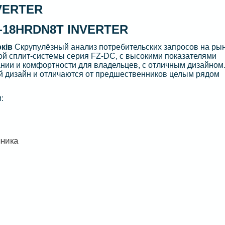
VERTER
-18HRDN8T INVERTER
рків
Скрупулёзный анализ потребительских запросов на ры
ой сплит-системы серия FZ-DC, с высокими показателями
нии и комфортности для владельцев, с отличным дизайном
й дизайн и отличаются от предшественников целым рядом
:
нника