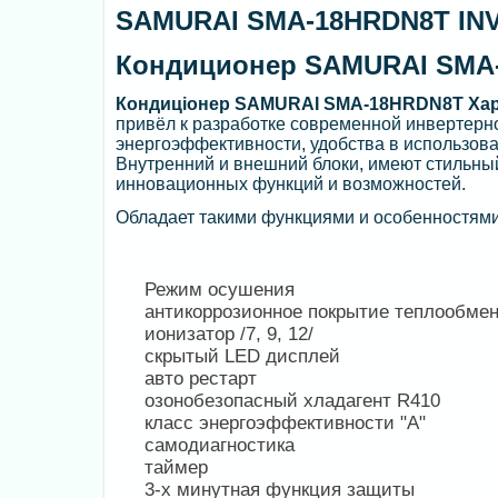
SAMURAI SMA-18HRDN8T IN
Кондиционер SAMURAI SMA
Кондиціонер SAMURAI SMA-18HRDN8T Ха
привёл к разработке современной инвертерн
энергоэффективности, удобства в использова
Внутренний и внешний блоки, имеют стильны
инновационных функций и возможностей.
Обладает такими функциями и особенностями
Режим осушения
антикоррозионное покрытие теплообме
ионизатор /7, 9, 12/
скрытый LED дисплей
авто рестарт
озонобезопасный хладагент R410
класс энергоэффективности "A"
самодиагностика
таймер
3-х минутная функция защиты