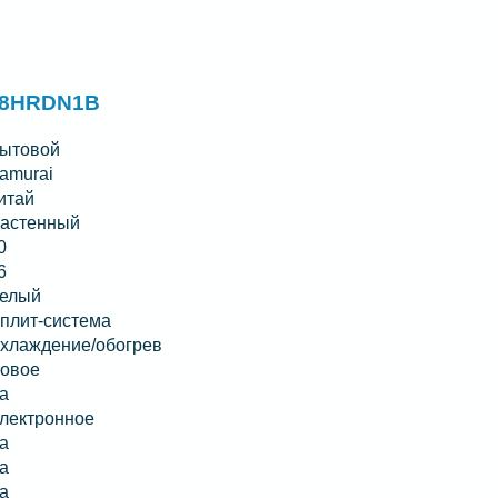
18HRDN1B
ытовой
amurai
итай
астенный
0
6
елый
плит-система
хлаждение/обогрев
овое
а
лектронное
а
а
а