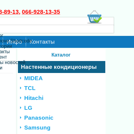
8-89-13
,
066-928-13-35
ог
move Shortcode
Инфо
Контакты
егории
такты
Каталог
ент
ты новостей
Настенные кондиционеры
и
MIDEA
TCL
Hitachi
LG
Panasonic
Samsung