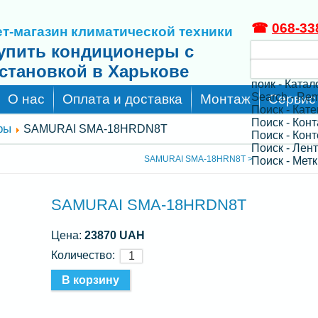
☎
068-33
т-магазин климатической техники
упить кондиционеры с
становкой в Харькове
поик - Катал
Search - Re
О нас
Оплата и доставка
Монтаж
Сервис
Поиск - Кат
Поиск - Кон
ры
SAMURAI SMA-18HRDN8T
Поиск - Конт
Поиск - Лен
SAMURAI SMA-18HRN8T >
Поиск - Метк
SAMURAI SMA-18HRDN8T
Цена:
23870 UAH
Количество: