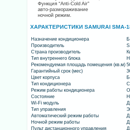
Функция “Anti-Cold Air”
авто-размораживание
ночной режим.
ХАРАКТЕРИСТИКИ SAMURAI SMA-
Назначение кондиционера
Б
Производитель
S
Страна производитель
К
Тип внутреннего блока
Н
Рекомендуемая площадь помещения (кв.м)
5
Гарантийный срок (мес)
3
Цвет корпуса
Б
Тип кондиционера
С
Режим работы кондиционера
О
Состояние
Н
Wi-Fi модуль
Д
Тип управления
Э
Автоматический режим работы
Д
Ночной режим работы
Д
Пульт дистанционного управления
Д