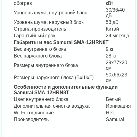
обогрев
кВт
30/36/40
Уровень шума, внутренний блок
дБ
Уровень шума, наружный блок
53 дБ
Страна-производитель
Китай
Гарантийный срок
24 месяца
Габариты и вес Samurai SMA-12HRN8T
Вес внутреннего блока
9 кг
Вес наружного блока
28 кг
29х77х20
Размеры внутреннего блока
см
50х66х23
Размеры наружного блока (ВхШхГ)
см
Особенности и дополнительные функции
Samurai SMA-12HRN8T
Цвет внутреннего блока
Белый
Дополнительная очистка воздуха
Ионизация
Wi-Fi соединение
Нет
Производитель
Samurai