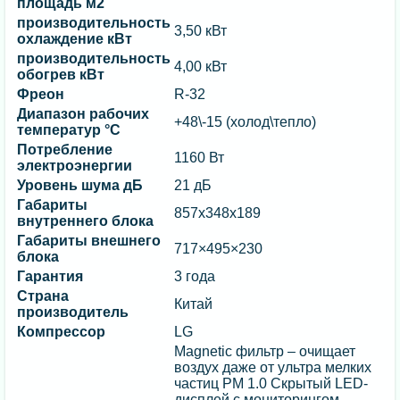
площадь м2
производительность
3,50 кВт
охлаждение кВт
производительность
4,00 кВт
обогрев кВт
Фреон
R-32
Диапазон рабочих
+48\-15 (холод\тепло)
температур °C
Потребление
1160 Вт
электроэнергии
Уровень шума дБ
21 дБ
Габариты
857x348x189
внутреннего блока
Габариты внешнего
717×495×230
блока
Гарантия
3 года
Страна
Китай
производитель
Компрессор
LG
Magnetic фильтр – очищает
воздух даже от ультра мелких
частиц PM 1.0 Скрытый LED-
дисплей с мониторингом