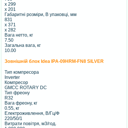
x
299
x
201
Габаритні розміри, В упаковці, мм
831
x
371
x
282
Вага нетто, кг
7.50
Загальна вага, кг
10.00
Зовнішній блок Idea IPA-09HRM-FN8 SILVER
Тип компресора
Inverter
Компресор
GMCC ROTARY DC
Тип фреону
R32
Вага фреону, кг
0.55, кг
Електроживлення, В/Гц/Ф
220/50/1
Витрати повітря, м3/год.