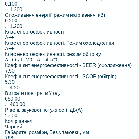
0.100
...
1.200
Споживання енергії, режим нагрівання, кВт
0.200
...
1.200
Клас енергоефективності
A++
Клас енергоефективності, Режим охолодження
A++
Клас енергоефективності, режим обігріву
А+++ at +2°С; А+ at -7°С
Коефіцієнт енергоефективності - SEER (охолодження)
7.50
Коефіцієнт енергоефективності - SCOP (обігрів)
5.30
...
4.20
Витрати повітря, м³/год.
650.00
...
460.00
Рівень звукової потужності, дБ(А)
53.00
Колір панелі
Чорний
Габаритні розміри, Без упаковки, мм
768