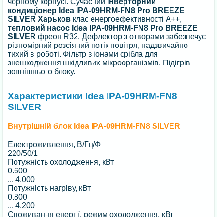
чорному корпусі. Сучасний
інверторний
кондиціонер Idea IPA-09HRM-FN8 Pro BREEZE
SILVER Харьков
клас енергоефективності А++,
тепловий насос Idea IPA-09HRM-FN8 Pro BREEZE
SILVER
фреон R32. Дефлектор з отворами забезпечує
рівномірний розсіяний потік повітря, надзвичайно
тихий в роботі. Фільтр з іонами срібла для
знешкодження шкідливих мікроорганізмів. Підігрів
зовнішнього блоку.
Характеристики Idea IPA-09HRM-FN8
SILVER
Внутрішній блок Idea IPA-09HRM-FN8 SILVER
Електроживлення, В/Гц/Ф
220/50/1
Потужність охолодження, кВт
0.600
...
4.000
Потужність нагріву, кВт
0.800
...
4.200
Споживання енергії, режим охолодження, кВт