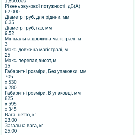
1,800.000
Рівень звукової потужності, дБ(А)
62.000
Діаметр труб, для рідини, мм
6.35
Діаметр труб, газ, мм
9.52
Мінімальна довжина магістралі, м
3
Макс. довжина магістралі, м
25
Макс. перепад висот, м
15
Габаритні розміри, Без упаковки, мм
705
x
530
x
280
Габаритні розміри, В упаковці, мм
825
x
595
x
345
Вага, нетто, кг
23.00
Загальна вага, кг
25.00