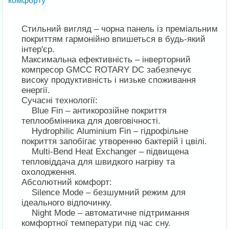
комфорту
Стильний вигляд – чорна панель із преміальним
покриттям гармонійно впишеться в будь-який
інтер'єр.
Максимальна ефективність – інверторний
компресор GMCC ROTARY DC забезпечує
високу продуктивність і низьке споживання
енергії.
Сучасні технології:
Blue Fin – антикорозійне покриття
теплообмінника для довговічності.
Hydrophilic Aluminium Fin – гідрофільне
покриття запобігає утворенню бактерій і цвілі.
Multi-Bend Heat Exchanger – підвищена
тепловіддача для швидкого нагріву та
охолодження.
Абсолютний комфорт:
Silence Mode – безшумний режим для
ідеального відпочинку.
Night Mode – автоматичне підтримання
комфортної температури під час сну.