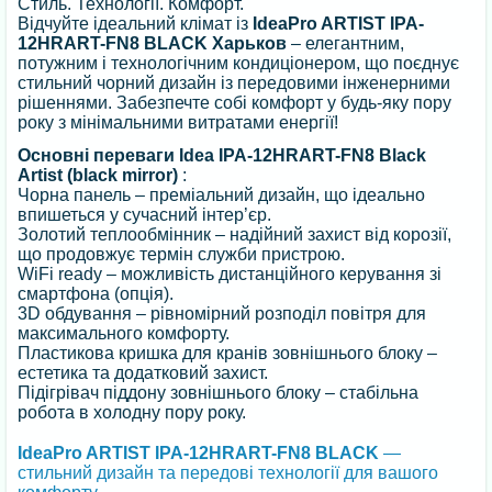
Стиль. Технології. Комфорт.
Відчуйте ідеальний клімат із
IdeaPro ARTIST IPA-
12HRART-FN8 BLACK Харьков
– елегантним,
потужним і технологічним кондиціонером, що поєднує
стильний чорний дизайн із передовими інженерними
рішеннями. Забезпечте собі комфорт у будь-яку пору
року з мінімальними витратами енергії!
Основні переваги Idea IPA-12HRART-FN8 Black
Artist (black mirror)
:
Чорна панель – преміальний дизайн, що ідеально
впишеться у сучасний інтер’єр.
Золотий теплообмінник – надійний захист від корозії,
що продовжує термін служби пристрою.
WiFi ready – можливість дистанційного керування зі
смартфона (опція).
3D обдування – рівномірний розподіл повітря для
максимального комфорту.
Пластикова кришка для кранів зовнішнього блоку –
естетика та додатковий захист.
Підігрівач піддону зовнішнього блоку – стабільна
робота в холодну пору року.
IdeaPro ARTIST IPA-12HRART-FN8 BLACK
—
стильний дизайн та передові технології для вашого